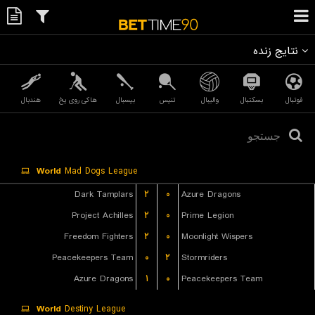
نتایج زنده
فوتبال
بسکتبال
والیبال
تنیس
بیسبال
هاکی روی یخ
هندبال
World
Mad Dogs League
Dark Tamplars
۲
۰
Azure Dragons
Project Achilles
۲
۰
Prime Legion
Freedom Fighters
۲
۰
Moonlight Wispers
Peacekeepers Team
۰
۲
Stormriders
Azure Dragons
۱
۰
Peacekeepers Team
World
Destiny League