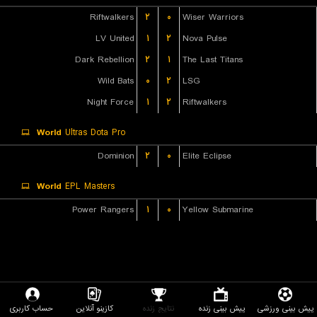
Riftwalkers
۲
۰
Wiser Warriors
LV United
۱
۲
Nova Pulse
Dark Rebellion
۲
۱
The Last Titans
Wild Bats
۰
۲
LSG
Night Force
۱
۲
Riftwalkers
World
Ultras Dota Pro
Dominion
۲
۰
Elite Eclipse
World
EPL Masters
Power Rangers
۱
۰
Yellow Submarine
پیش بینی ورزشی
پیش بینی زنده
نتایج زنده
کازینو آنلاین
حساب کاربری